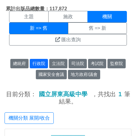
機關搜尋結果頁面
:::
累計出版品總數量：117,872
主題
施政
機關
新 => 舊
舊 => 新
匯出查詢
總統府
行政院
立法院
司法院
考試院
監察院
國家安全會議
地方政府/議會
目前分類：
國立屏東高級中學
，共找出
1
筆
結果。
機關分類 展開/收合