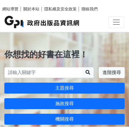
跳至主要內容區塊
網站導覽
│
關於本站
│
隱私權及安全政策
│
聯絡我們
你想找的好書在這裡！
搜尋
進階搜尋
主題搜尋
施政搜尋
機關搜尋