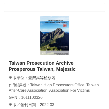
Taiwan Prosecution Archive
Prosperous Taiwan, Majestic
Legitimacy Volume B
出版單位：
臺灣高等檢察署
作/編/譯者：Taiwan High Prosecutors Office, Taiwan
After-Care Association, Association For Victims
Support
GPN：1011100320
出版／創刊日期：2022-03