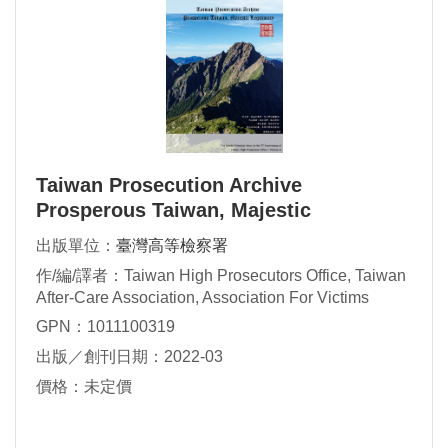
Taiwan Prosecution Archive
Prosperous Taiwan, Majestic
Legitimacy Volume A
出版單位：
臺灣高等檢察署
作/編/譯者：Taiwan High Prosecutors Office, Taiwan
After-Care Association, Association For Victims
Support
GPN：1011100319
出版／創刊日期：2022-03
價格：未定價