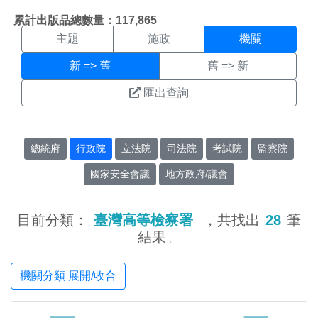
機關搜尋結果頁面
:::
累計出版品總數量：117,865
主題
施政
機關
新 => 舊
舊 => 新
匯出查詢
總統府
行政院
立法院
司法院
考試院
監察院
國家安全會議
地方政府/議會
目前分類：
臺灣高等檢察署
，共找出
28
筆
結果。
機關分類 展開/收合