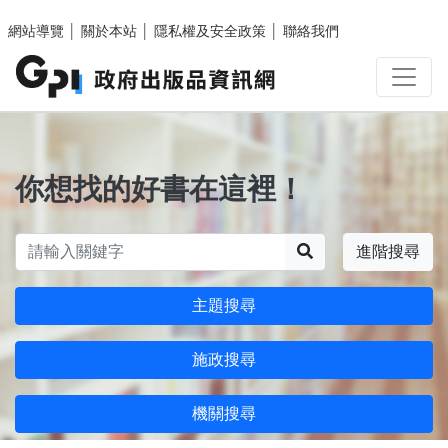
跳至主要內容區塊
網站導覽
│
關於本站
│
隱私權及安全政策
│
聯絡我們
你想找的好書在這裡！
搜尋
進階搜尋
主題搜尋
施政搜尋
機關搜尋