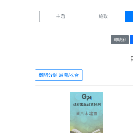
機關搜尋結果頁面
:::
主題
施政
總統府
機關分類 展開/收合