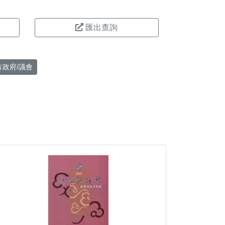
匯出查詢
方政府/議會
。