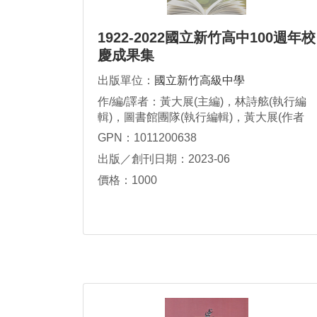
1922-2022國立新竹高中100週年校
慶成果集
出版單位：
國立新竹高級中學
作/編/譯者：黃大展(主編)，林詩舷(執行編
輯)，圖書館團隊(執行編輯)，黃大展(作者
群)，林詩舷(作者群)，呂順結(作者群)，范
GPN：1011200638
盛傑(作者群)，林柏宜(作者群)，姚佳君(作
出版／創刊日期：2023-06
者群)，吳安芩(作者群)，何昇平(作者群)，
謝燕村(作者群)，廖國興(作者群)，張永鎰
價格：1000
(作者群)，陳玉書(作者群)，田道訓(作者
群)，曾文照(作者群)，黃瑞耀(作者群)，陳
文堂(作者群)，何乃蕙(作者群)，蔡淑真(作
者群)，吳安芩(攝影)，黃晟庭(攝影)