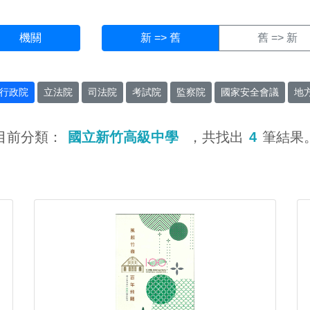
機關
新 => 舊
舊 => 新
行政院
立法院
司法院
考試院
監察院
國家安全會議
地
目前分類：
國立新竹高級中學
，共找出
4
筆結果