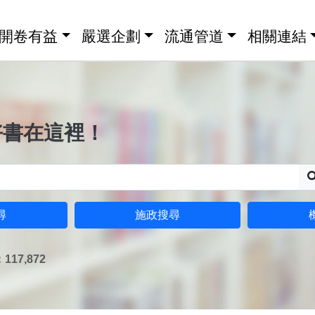
開卷有益
嚴選企劃
流通管道
相關連結
好書在這裡！
尋
施政搜尋
17,872