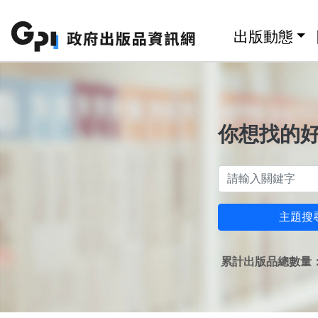
跳至主要內容區塊
:::
出版動態
你想找的
主題搜
累計出版品總數量：1