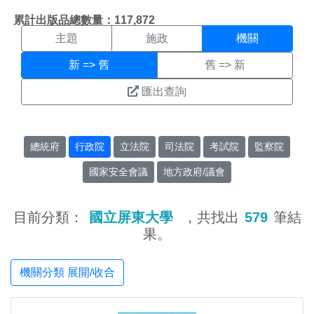
機關搜尋結果頁面
:::
累計出版品總數量：117,872
主題
施政
機關
新 => 舊
舊 => 新
匯出查詢
總統府
行政院
立法院
司法院
考試院
監察院
國家安全會議
地方政府/議會
目前分類：
國立屏東大學
，共找出
579
筆結
果。
機關分類 展開/收合