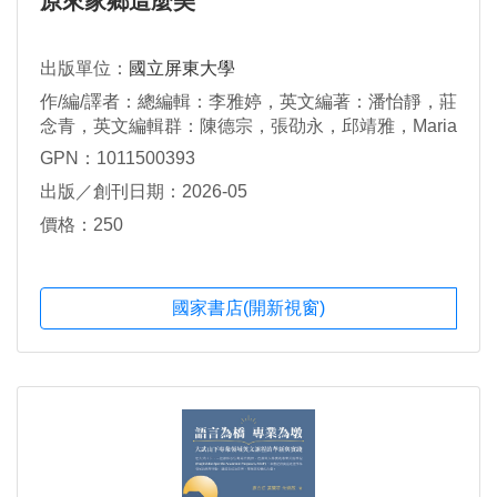
原來家鄉這麼美
出版單位：
國立屏東大學
作/編/譯者：總編輯：李雅婷，英文編著：潘怡靜，莊
念青，英文編輯群：陳德宗，張劭永，邱靖雅，Maria
Cecilia Dao，英語文稿錄音群：余承叡，詹宜樺，王
GPN：1011500393
聖遠，陳雨慈
出版／創刊日期：2026-05
價格：250
國家書店(開新視窗)