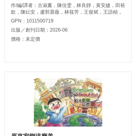
作/編/譯者：古淑薰，陳佳雯，林良靜，黃安婕，田裕
欽，陳妘安，盧郭晨薇，林筱芳，王俊斌，王語楨，
戴美如，劉承德，李易祐
GPN：1011500719
出版／創刊日期：2026-06
價格：未定價