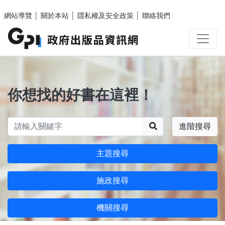
跳至主要內容區塊
網站導覽
│
關於本站
│
隱私權及安全政策
│
聯絡我們
你想找的好書在這裡！
搜尋
進階搜尋
主題搜尋
施政搜尋
機關搜尋