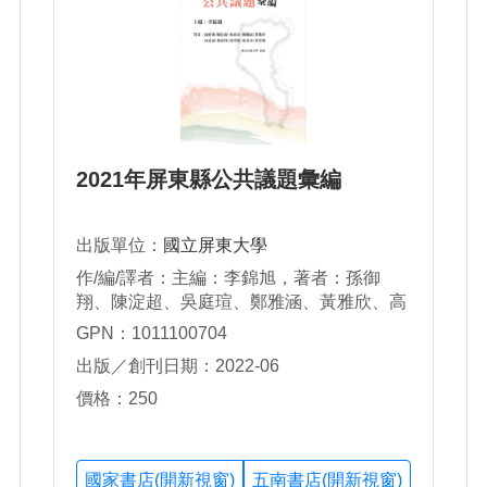
2021年屏東縣公共議題彙編
出版單位：
國立屏東大學
作/編/譯者：主編：李錦旭，著者：孫御
翔、陳淀超、吳庭瑄、鄭雅涵、黃雅欣、高
遠誠、林芷琦、湯博偉、張景丞、黃彥儐。
GPN：1011100704
出版／創刊日期：2022-06
價格：250
國家書店(開新視窗)
五南書店(開新視窗)