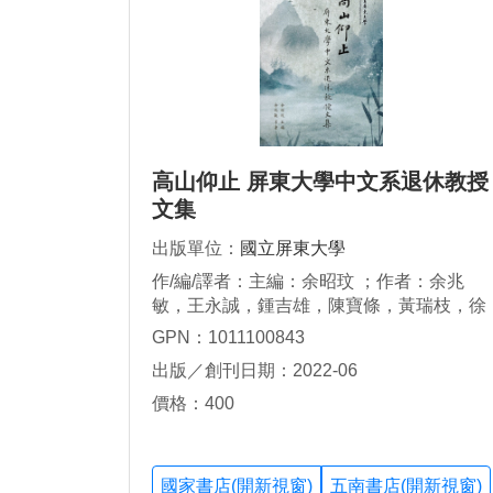
高山仰止 屏東大學中文系退休教授
文集
出版單位：
國立屏東大學
作/編/譯者：主編：余昭玟 ；作者：余兆
敏，王永誠，鍾吉雄，陳寶條，黃瑞枝，徐
守濤，耿慶梅，一淨法師，陸又新，蔡榮
GPN：1011100843
昌，簡貴雀，鍾屏蘭，劉明宗，吳傑儒，林
出版／創刊日期：2022-06
其賢
價格：400
國家書店(開新視窗)
五南書店(開新視窗)