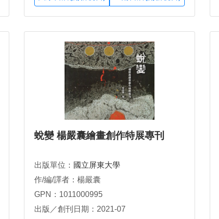
蛻變 楊嚴囊繪畫創作特展專刊
出版單位：
國立屏東大學
作/編/譯者：楊嚴囊
GPN：1011000995
出版／創刊日期：2021-07