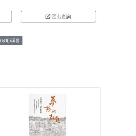
匯出查詢
方政府/議會
。