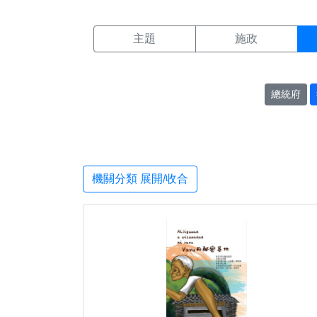
機關搜尋結果頁面
:::
主題
施政
總統府
機關分類 展開/收合