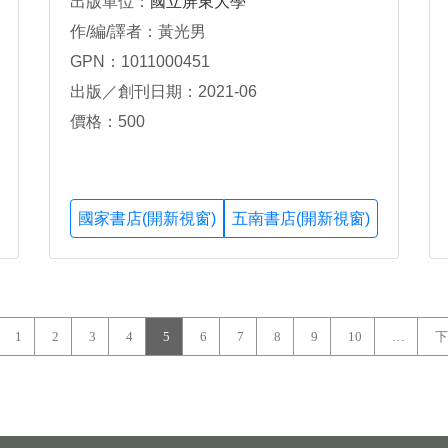
出版單位：
國立屏東大學
作/編/譯者：黃光男
GPN：1011000451
出版／創刊日期：2021-06
價格：500
國家書店(開新視窗)
五南書店(開新視窗)
1
2
3
4
5
6
7
8
9
10
…
下