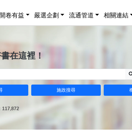
開卷有益
嚴選企劃
流通管道
相關連結
好書在這裡！
尋
施政搜尋
17,872