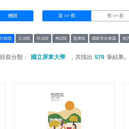
機關
新 => 舊
舊 => 新
行政院
立法院
司法院
考試院
監察院
國家安全會議
地
目前分類：
國立屏東大學
，共找出
579
筆結果