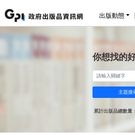
跳至主要內容區塊
:::
出版動態
你想找的
主題搜
累計出版品總數量：1