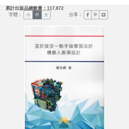
:::
累計出版品總數量：117,872
字體：
分享：
臉書分享(另開新視窗)
噗浪分享(另開新視
Line分享(另
小
中
大