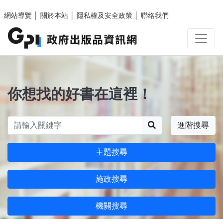
跳至主要內容區塊
網站導覽
│
關於本站
│
隱私權及安全政策
│
聯絡我們
你想找的好書在這裡！
搜尋
進階搜尋
主題搜尋
施政搜尋
機關搜尋