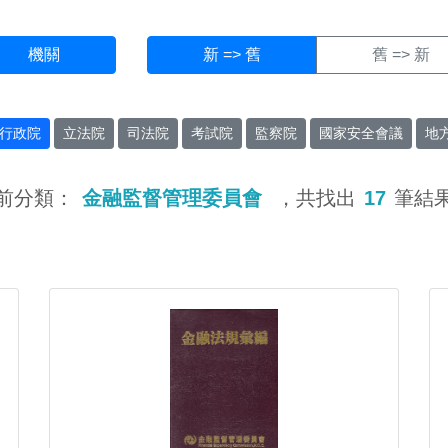
機關
新 => 舊
舊 => 新
行政院
立法院
司法院
考試院
監察院
國家安全會議
地
前分類：
金融監督管理委員會
，共找出
17
筆結