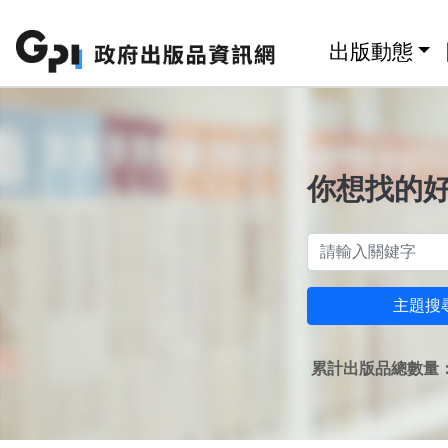
跳至主要內容區塊
:::
出版動態
你想找的
主題搜
累計出版品總數量：1