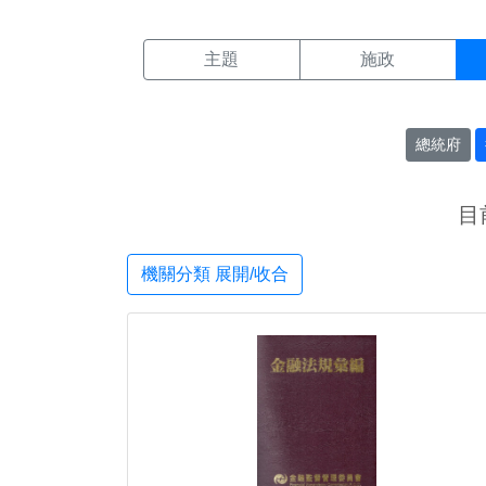
機關搜尋結果頁面
:::
主題
施政
總統府
目
機關分類 展開/收合