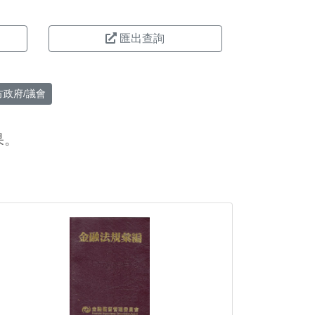
匯出查詢
方政府/議會
果。