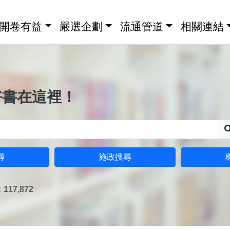
開卷有益
嚴選企劃
流通管道
相關連結
好書在這裡！
尋
施政搜尋
17,872