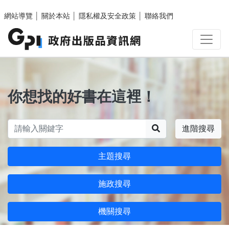
跳至主要內容區塊
網站導覽
│
關於本站
│
隱私權及安全政策
│
聯絡我們
你想找的好書在這裡！
搜尋
進階搜尋
主題搜尋
施政搜尋
機關搜尋