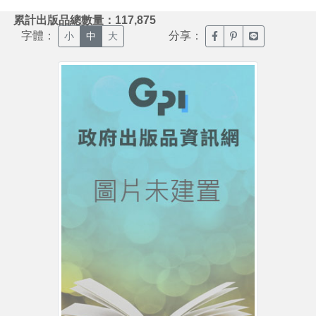
:::
累計出版品總數量：117,875
字體：
分享：
臉書分享(另開新視窗)
噗浪分享(另開新視
Line分享(另
小
中
大