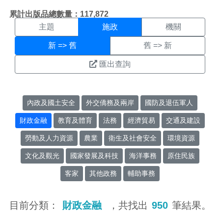
施政搜尋結果頁面
:::
累計出版品總數量：117,872
主題
施政
機關
新 => 舊
舊 => 新
匯出查詢
內政及國土安全
外交僑務及兩岸
國防及退伍軍人
財政金融
教育及體育
法務
經濟貿易
交通及建設
勞動及人力資源
農業
衛生及社會安全
環境資源
文化及觀光
國家發展及科技
海洋事務
原住民族
客家
其他政務
輔助事務
目前分類：
財政金融
，共找出
950
筆結果。