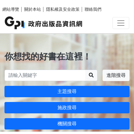
跳至主要內容區塊
網站導覽
│
關於本站
│
隱私權及安全政策
│
聯絡我們
你想找的好書在這裡！
搜尋
進階搜尋
主題搜尋
施政搜尋
機關搜尋