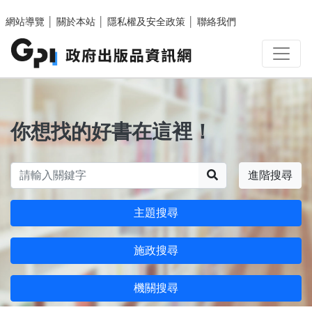
跳至主要內容區塊
網站導覽
│
關於本站
│
隱私權及安全政策
│
聯絡我們
你想找的好書在這裡！
搜尋
進階搜尋
主題搜尋
施政搜尋
機關搜尋