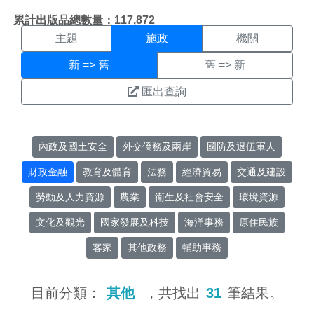
施政搜尋結果頁面
:::
累計出版品總數量：117,872
主題
施政
機關
新 => 舊
舊 => 新
匯出查詢
內政及國土安全
外交僑務及兩岸
國防及退伍軍人
財政金融
教育及體育
法務
經濟貿易
交通及建設
勞動及人力資源
農業
衛生及社會安全
環境資源
文化及觀光
國家發展及科技
海洋事務
原住民族
客家
其他政務
輔助事務
目前分類：
其他
，共找出
31
筆結果。