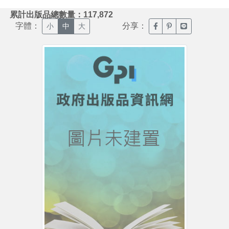
:::
累計出版品總數量：117,872
字體：
分享：
臉書分享(另開新視窗)
噗浪分享(另開新視
Line分享(另
小
中
大