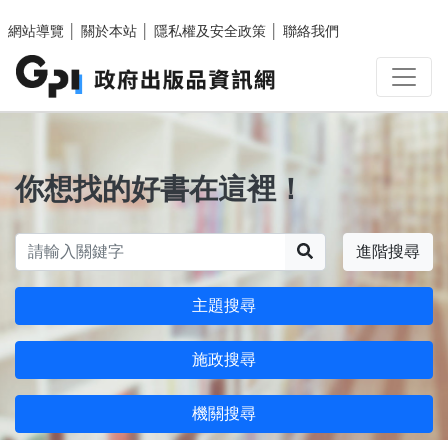
跳至主要內容區塊
網站導覽
│
關於本站
│
隱私權及安全政策
│
聯絡我們
你想找的好書在這裡！
搜尋
進階搜尋
主題搜尋
施政搜尋
機關搜尋