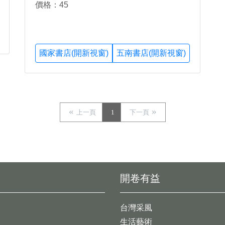
價格：45
國家書店(開新視窗)
五南書店(開新視窗)
上一頁
1
下一頁
開卷有益
台灣采風
生活藝術