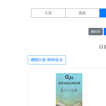
機關搜尋結果頁面
:::
主題
施政
總統府
目
機關分類 展開/收合