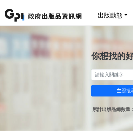
跳至主要內容區塊
:::
出版動態
你想找的
主題搜
累計出版品總數量：1