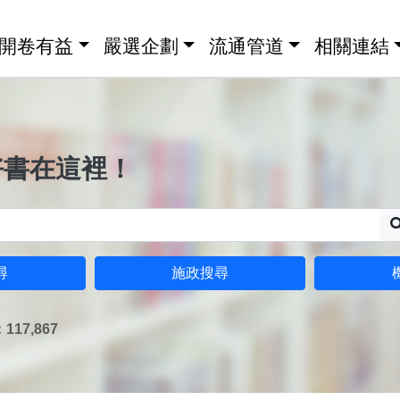
開卷有益
嚴選企劃
流通管道
相關連結
好書在這裡！
尋
施政搜尋
17,867