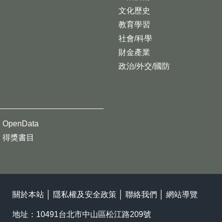
文化歷史
教育學習
社會/科學
財金產業
政治/外交/國防
OpenData
得獎書目
關於本站
│
隱私權及安全政策
│
聯絡我們
│
網站導覽
地址：10491台北市中山區松江路209號