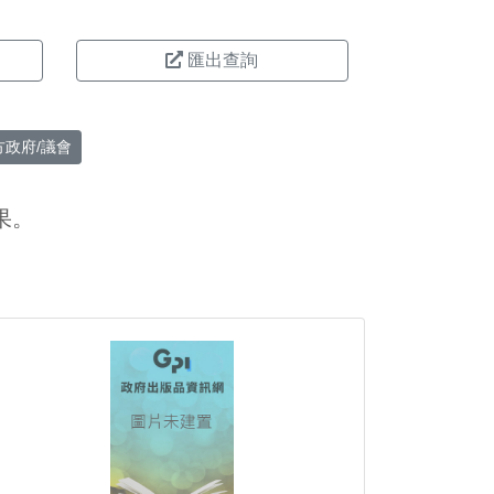
匯出查詢
方政府/議會
果。