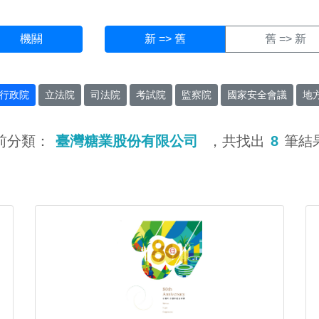
機關
新 => 舊
舊 => 新
行政院
立法院
司法院
考試院
監察院
國家安全會議
地
前分類：
臺灣糖業股份有限公司
，共找出
8
筆結