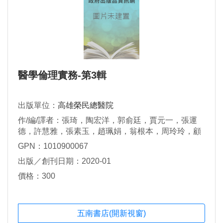
醫學倫理實務-第3輯
出版單位：
高雄榮民總醫院
作/編/譯者：張琦，陶宏洋，郭俞廷，賈元一，張運
德，許慧雅，張素玉，趙珮娟，翁根本，周玲玲，顧
艷秋，許雅雯，林楷城，許培德，潘慧本，周康茹，
GPN：1010900067
簡邦平，劉文忠
出版／創刊日期：2020-01
價格：300
五南書店(開新視窗)