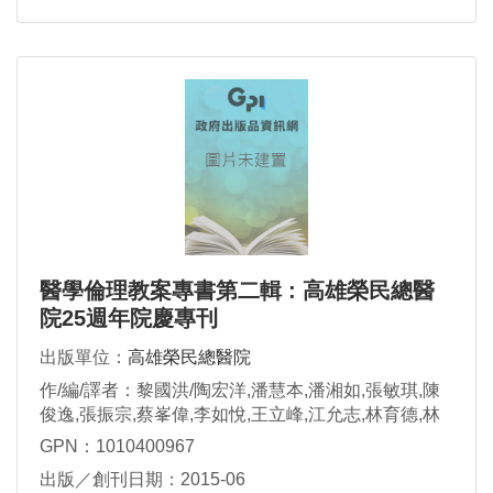
醫學倫理教案專書第二輯 : 高雄榮民總醫
院25週年院慶專刊
出版單位：
高雄榮民總醫院
作/編/譯者：黎國洪/陶宏洋,潘慧本,潘湘如,張敏琪,陳
俊逸,張振宗,蔡峯偉,李如悅,王立峰,江允志,林育德,林
楷城,李正亮,蔣安仁,張運德,張素玉
GPN：1010400967
出版／創刊日期：2015-06