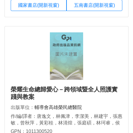
國家書店(開新視窗)
五南書店(開新視窗)
榮耀生命總歸愛心－跨領域暨全人照護實
踐與教案
出版單位：
輔導會高雄榮民總醫院
作/編/譯者：唐逸文，林佩津，李潔美，林建宇，張惠
敏，曾秋萍，黃彩桂，林清煌，張庭碩，林珂睿，侯
春治，林美娟，薛光傑，林鎂喻，王禎翊，蔡騌圳，
GPN：1011300520