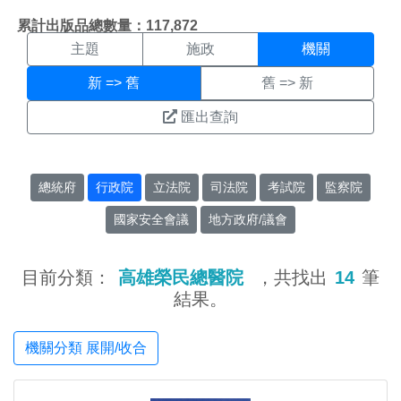
機關搜尋結果頁面
:::
累計出版品總數量：117,872
主題
施政
機關
新 => 舊
舊 => 新
匯出查詢
總統府
行政院
立法院
司法院
考試院
監察院
國家安全會議
地方政府/議會
目前分類：
高雄榮民總醫院
，共找出
14
筆
結果。
機關分類 展開/收合