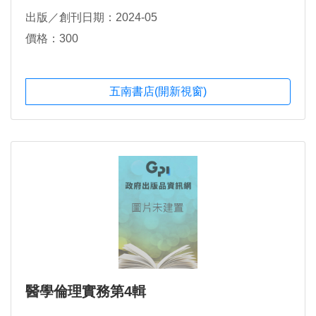
許魯信，顏銘成，洪一吉，曾志偉，林佳慧，李佳
出版／創刊日期：2024-05
芸，鄭任彣，劉彥佐，吳美嫺，李如悅，王姵琪，龔
雅欣，李郁葶，林建宇，林虞軒，顏儀瑾，吳佳蓉，
價格：300
張振宗，黃美惠，林美嫻，林約酉，詹欣浩，黃秀
品，曾秋萍，劉亦修，李潔美，莊怡芬，林侑萱，方
柏翔，蘇俞萍，許文娟，謝明芸，張心怡，黃琦雅，
五南書店(開新視窗)
李翊瑛，黃莉娟，林珂睿，趙卜萱，邱芷羽
醫學倫理實務第4輯