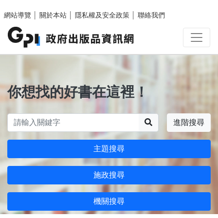
跳至主要內容區塊
網站導覽
│
關於本站
│
隱私權及安全政策
│
聯絡我們
你想找的好書在這裡！
搜尋
進階搜尋
主題搜尋
施政搜尋
機關搜尋