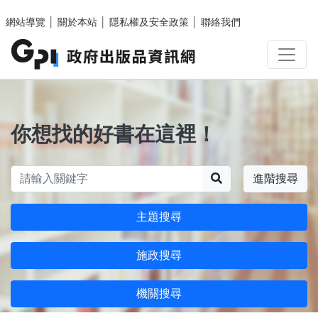
跳至主要內容區塊
網站導覽
│
關於本站
│
隱私權及安全政策
│
聯絡我們
你想找的好書在這裡！
搜尋
進階搜尋
主題搜尋
施政搜尋
機關搜尋