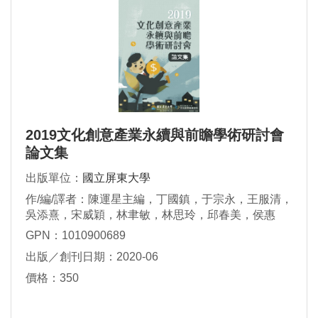
2019文化創意產業永續與前瞻學術研討會
論文集
出版單位：
國立屏東大學
作/編/譯者：陳運星主編，丁國鎮，于宗永，王服清，
吳添熹，宋威穎，林聿敏，林思玲，邱春美，侯惠
香，俞龍通，洪銓璟，紀宜彣，高芝蘭，許雅舒，郭
GPN：1010900689
世謀，郭代璜，陳運星，程立馨，葉正洋，葉晉嘉，
出版／創刊日期：2020-06
劉佳孟，劉怡旻，蔡玲瓏，鄧學良，謝博銓，謝新
春，關復勇 合著
價格：350