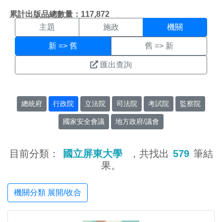
機關搜尋結果頁面
:::
累計出版品總數量：117,872
主題
施政
機關
新 => 舊
舊 => 新
匯出查詢
總統府
行政院
立法院
司法院
考試院
監察院
國家安全會議
地方政府/議會
目前分類：
國立屏東大學
，共找出
579
筆結
果。
機關分類 展開/收合