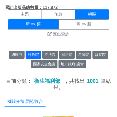
機關搜尋結果頁面
:::
累計出版品總數量：117,872
主題
施政
機關
新 => 舊
舊 => 新
匯出查詢
總統府
行政院
立法院
司法院
考試院
監察院
國家安全會議
地方政府/議會
目前分類：
衛生福利部
，共找出
1001
筆結
果。
機關分類 展開/收合