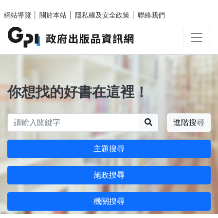
跳至主要內容區塊
網站導覽
│
關於本站
│
隱私權及安全政策
│
聯絡我們
你想找的好書在這裡！
搜尋
進階搜尋
主題搜尋
施政搜尋
機關搜尋