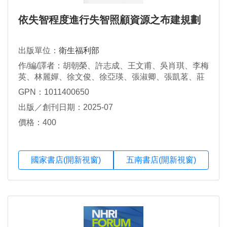
依失智程度進行失智照顧資源之布建規劃
出版單位：
衛生福利部
作/編/譯者：胡朝榮、許志成、王文甫、吳肖琪、李梅
英、林麗嬋、徐文俊、徐亞瑛、張淑卿、張凱茗、莊
宜芳、郭慈安、黃宗正、楊淵韓、劉建良、黎世宏、
GPN：1011400650
林乃玉、韋齡斐、翁夢遙、馬可容、廖慧儀、劉玟
出版／創刊日期：2025-07
吟、鍾湘汝、魏祺娟
價格：400
國家書店(開新視窗)
五南書店(開新視窗)