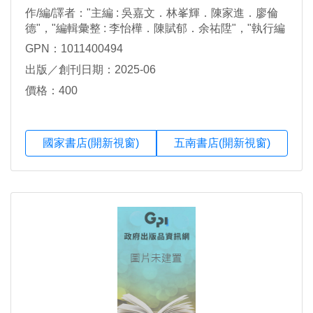
作/編/譯者："主編 : 吳嘉文．林峯輝．陳家進．廖倫
德"，"編輯彙整 : 李怡樺．陳賦郁．余祐陞"，"執行編
輯 : 廖倫德．李怡樺．陳賦郁．余祐陞"，"作者群 : 吳
GPN：1011400494
嘉文．林峯輝．陳家進．廖倫德．李崇僖．吳宗憲．
出版／創刊日期：2025-06
高健薰．陳廷碩．陳芃婷．陳淑妙．陳誌睿．黃博
偉．蔡少軒．鄧居義．蕭耀貴．賴來勳．戴建丞．蘇
價格：400
美芳．李怡樺．陳賦郁．余祐陞"
國家書店(開新視窗)
五南書店(開新視窗)