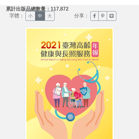
:::
累計出版品總數量：117,872
字體：
分享：
臉書分享(另開新視窗)
噗浪分享(另開新視
Line分享(另
小
中
大