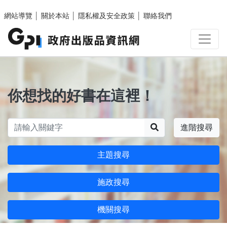
跳至主要內容區塊
網站導覽
│
關於本站
│
隱私權及安全政策
│
聯絡我們
你想找的好書在這裡！
搜尋
進階搜尋
主題搜尋
施政搜尋
機關搜尋