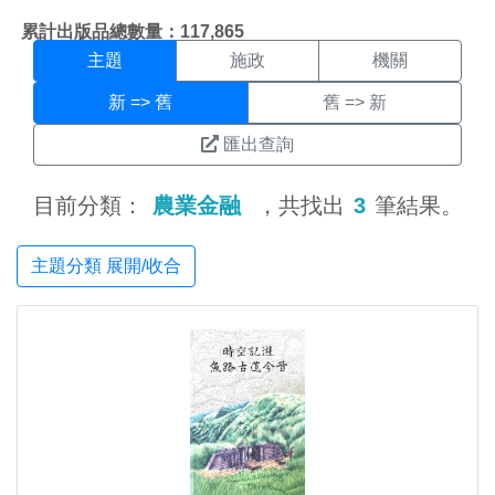
主題搜尋結果頁面
:::
累計出版品總數量：117,865
主題
施政
機關
新 => 舊
舊 => 新
匯出查詢
目前分類：
農業金融
，共找出
3
筆結果。
主題分類 展開/收合