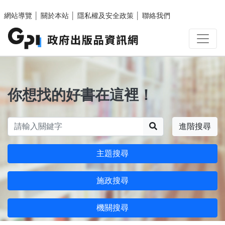
跳至主要內容區塊
網站導覽
│
關於本站
│
隱私權及安全政策
│
聯絡我們
你想找的好書在這裡！
搜尋
進階搜尋
主題搜尋
施政搜尋
機關搜尋