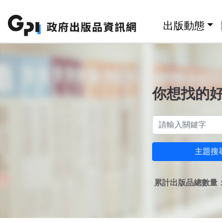
跳至主要內容區塊
:::
出版動態
你想找的
主題搜
累計出版品總數量：1