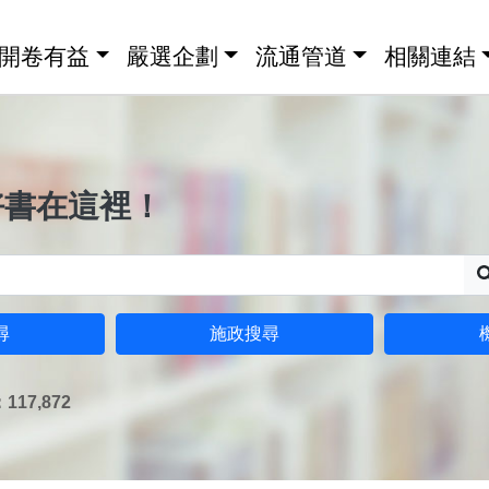
開卷有益
嚴選企劃
流通管道
相關連結
好書在這裡！
尋
施政搜尋
17,872