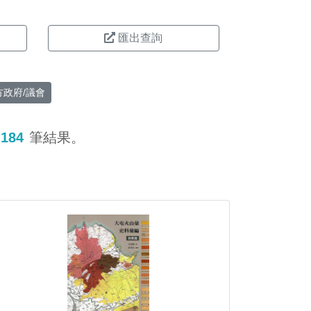
匯出查詢
方政府/議會
184
筆結果。