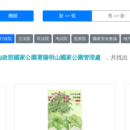
機關
新 => 舊
舊 => 新
行政院
立法院
司法院
考試院
監察院
國家安全會議
地
內政部國家公園署陽明山國家公園管理處
，共找出