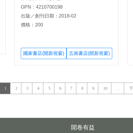
GPN：4210700198
出版／創刊日期：2018-02
價格：200
國家書店(開新視窗)
五南書店(開新視窗)
1
2
3
4
5
6
7
8
9
10
…
下
開卷有益