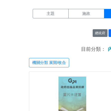
機關搜尋結果頁面
:::
主題
施政
總統府
目前分類：
機關分類 展開/收合