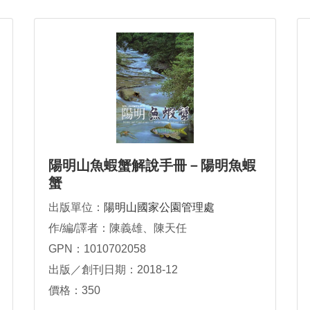
陽明山魚蝦蟹解說手冊－陽明魚蝦
蟹
出版單位：
陽明山國家公園管理處
作/編/譯者：陳義雄、陳天任
GPN：1010702058
出版／創刊日期：2018-12
價格：350