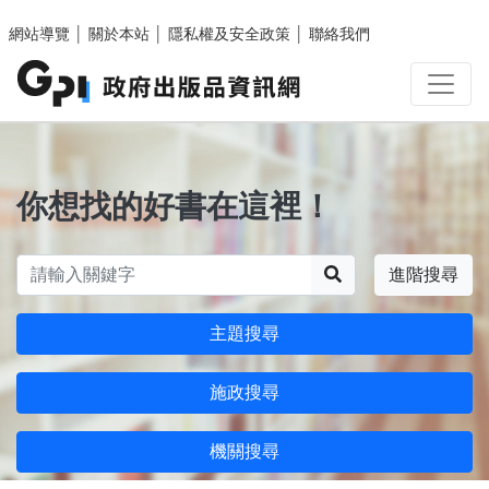
跳至主要內容區塊
網站導覽
│
關於本站
│
隱私權及安全政策
│
聯絡我們
你想找的好書在這裡！
搜尋
進階搜尋
主題搜尋
施政搜尋
機關搜尋