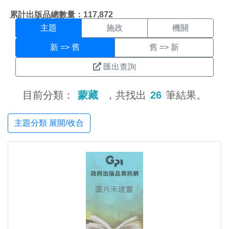
主題搜尋結果頁面
:::
累計出版品總數量：117,872
主題
施政
機關
新 => 舊
舊 => 新
匯出查詢
目前分類：
蒙藏
，共找出
26
筆結果。
主題分類 展開/收合