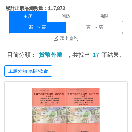
主題搜尋結果頁面
:::
累計出版品總數量：117,872
主題
施政
機關
新 => 舊
舊 => 新
匯出查詢
目前分類：
貨幣外匯
，共找出
17
筆結果。
主題分類 展開/收合