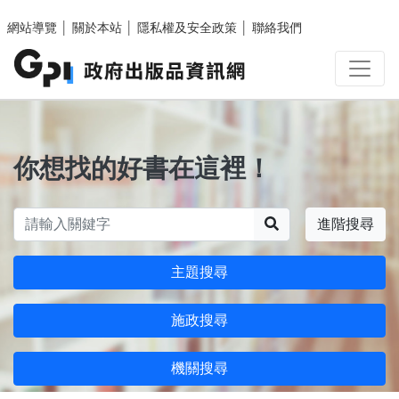
跳至主要內容區塊
網站導覽
│
關於本站
│
隱私權及安全政策
│
聯絡我們
你想找的好書在這裡！
搜尋
進階搜尋
主題搜尋
施政搜尋
機關搜尋