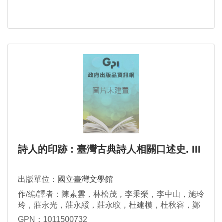
詩人的印跡 : 臺灣古典詩人相關口述史. III
出版單位：
國立臺灣文學館
作/編/譯者：陳素雲，林松茂，李秉榮，李中山，施玲
玲，莊永光，莊永綏，莊永旼，杜建模，杜秋容，鄭
麒傑，黃綉珠，施鏘鏘，許經霖，許月英，王烱如，
GPN：1011500732