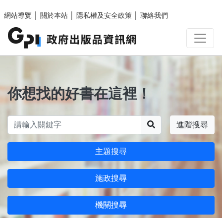
跳至主要內容區塊
網站導覽
│
關於本站
│
隱私權及安全政策
│
聯絡我們
你想找的好書在這裡！
搜尋
進階搜尋
主題搜尋
施政搜尋
機關搜尋