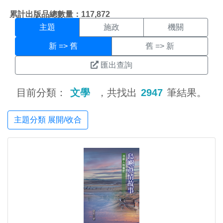
主題搜尋結果頁面
:::
累計出版品總數量：117,872
主題
施政
機關
新 => 舊
舊 => 新
匯出查詢
目前分類：
文學
，共找出
2947
筆結果。
主題分類 展開/收合