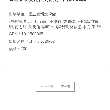
出版單位：
國立臺灣文學館
作/編/譯者：si Tahahen王恩竹, 方耀乾, 王昭華, 甘耀
明, 何志明, 吳明倫, 李旺台, 李時雍, 林佳瑩, 林彭榮, 張
芳慈, 張政愉, 郭功臣, 陳宏志, 陳柏鈞, 陳豐惠, 黃鈺婷,
GPN：1011500865
董恕明, 鄭順聰, 簡齊儒, 羅思容作
出版／創刊日期：2026-07
價格：200
上一頁
下一頁