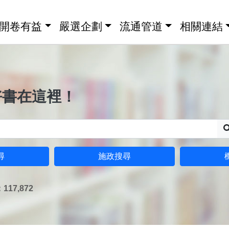
開卷有益
嚴選企劃
流通管道
相關連結
好書在這裡！
尋
施政搜尋
17,872