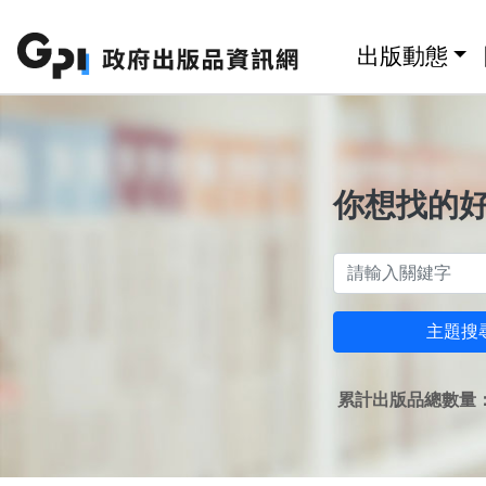
跳至主要內容區塊
:::
出版動態
你想找的
主題搜
累計出版品總數量：1