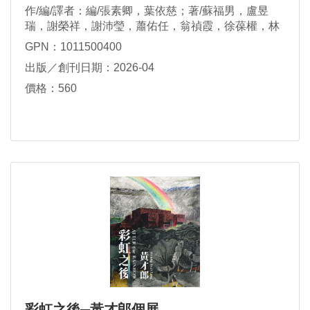
作/編/譯者：編/張素卿，葉依慈；著/蘇福男，盧昱
瑞，謝榮祥，謝沛瑩，蕭佑任，翁禎霞，徐葆權，林
芷琪，余嘉榮，吳怡嫺，吳憶萍，朱珮甄；攝影/鍾舜
GPN：1011500400
文，盧昱瑞，余嘉榮，吳憶萍，李阿明；插畫/林建志
出版／創刊日期：2026-04
價格：560
彩虹之後─黃才郎個展