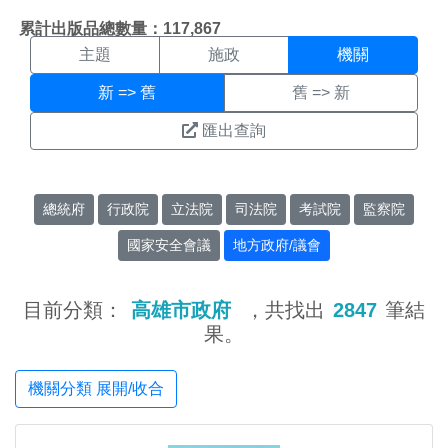
機關搜尋結果頁面
:::
累計出版品總數量：117,867
主題
施政
機關
新 => 舊
舊 => 新
匯出查詢
總統府
行政院
立法院
司法院
考試院
監察院
國家安全會議
地方政府/議會
目前分類：
高雄市政府
，共找出
2847
筆結
果。
機關分類 展開/收合