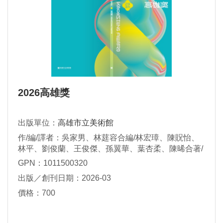
2026高雄獎
出版單位：
高雄市立美術館
作/編/譯者：吳家男、林莛容合編/林宏璋、陳貺怡、
林平、劉俊蘭、王俊傑、孫翼華、葉杏柔、陳晞合著/
王菁菁譯
GPN：1011500320
出版／創刊日期：2026-03
價格：700