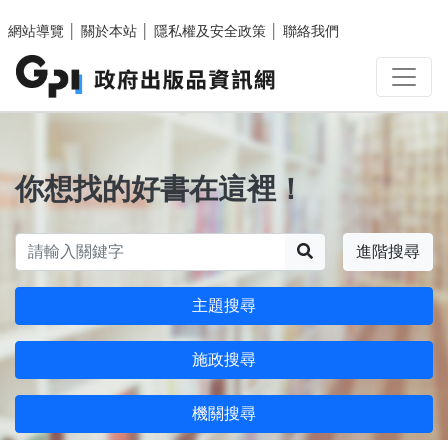
跳至主要內容區塊
網站導覽
│
關於本站
│
隱私權及安全政策
│
聯絡我們
你想找的好書在這裡！
搜尋
進階搜尋
主題搜尋
施政搜尋
機關搜尋