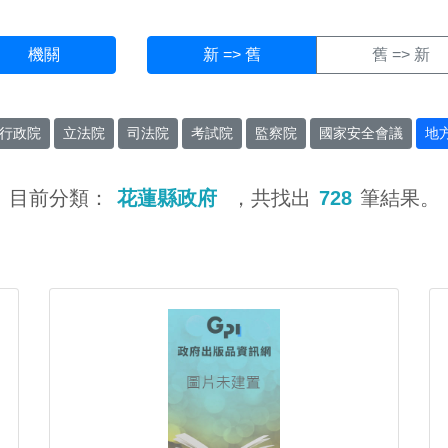
機關
新 => 舊
舊 => 新
行政院
立法院
司法院
考試院
監察院
國家安全會議
地
目前分類：
花蓮縣政府
，共找出
728
筆結果。