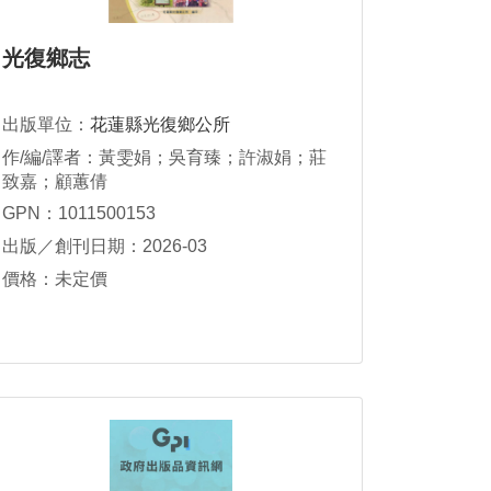
光復鄉志
出版單位：
花蓮縣光復鄉公所
作/編/譯者：黃雯娟；吳育臻；許淑娟；莊
致嘉；顧蕙倩
GPN：1011500153
出版／創刊日期：2026-03
價格：未定價