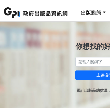
跳至主要內容區塊
:::
出版動態
你想找的
主題搜
累計出版品總數量：1