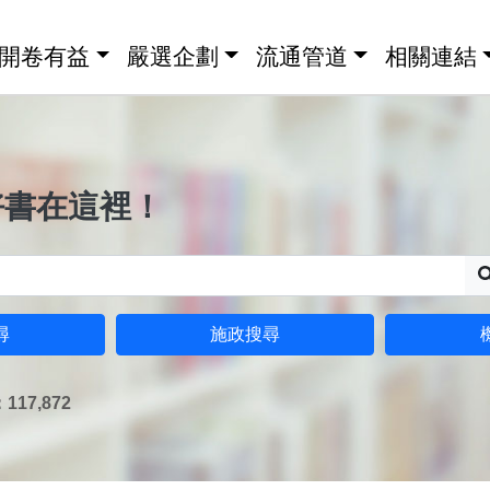
開卷有益
嚴選企劃
流通管道
相關連結
好書在這裡！
尋
施政搜尋
17,872