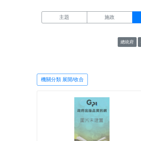
機關搜尋結果頁面
:::
主題
施政
總統府
機關分類 展開/收合