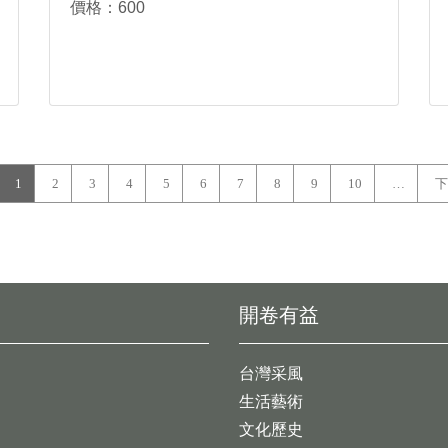
價格：600
1
2
3
4
5
6
7
8
9
10
…
下
開卷有益
台灣采風
生活藝術
文化歷史