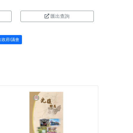
匯出查詢
方政府/議會