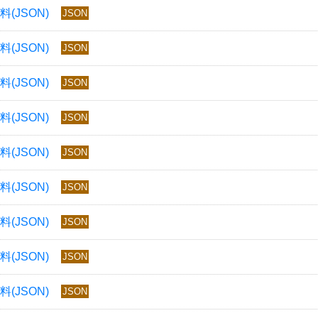
JSON
JSON
JSON
JSON
JSON
JSON
JSON
JSON
JSON