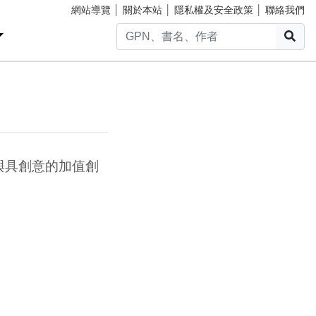
網站導覽
│
關於本站
│
隱私權及安全政策
│
聯絡我們
搜
與具創意的加值創