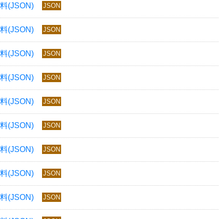
JSON
JSON
JSON
JSON
JSON
JSON
JSON
JSON
JSON