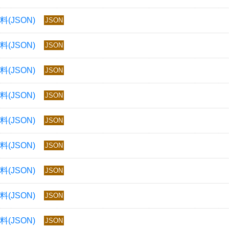
JSON
JSON
JSON
JSON
JSON
JSON
JSON
JSON
JSON