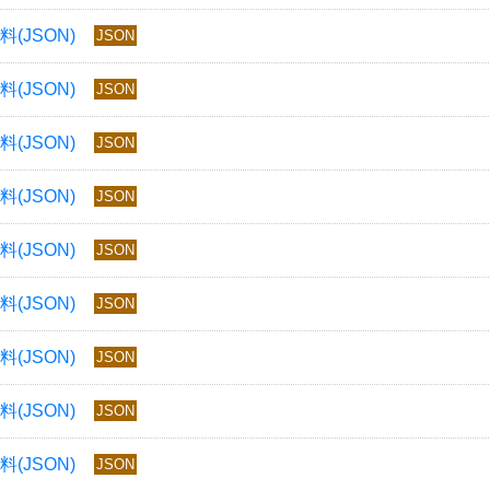
JSON
JSON
JSON
JSON
JSON
JSON
JSON
JSON
JSON