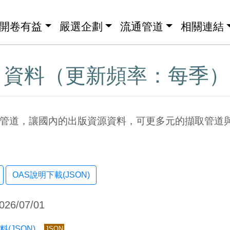
開卷有益
嚴選企劃
流通管道
相關連結
目資料（更新頻率：每季）
管道，讓國內的出版資源資料，可更多元的擷取管道
OAS說明下載(JSON)
6/07/01
JSON