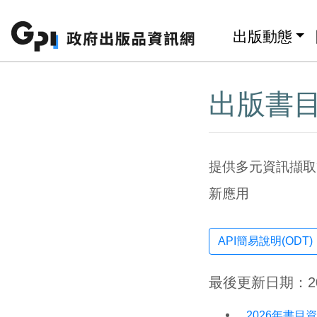
跳至主要內容區塊
:::
出版動態
:::
出版書
提供多元資訊擷取
新應用
最後更新日期：202