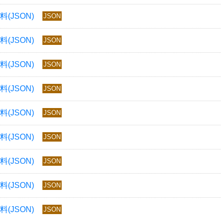
JSON
JSON
JSON
JSON
JSON
JSON
JSON
JSON
JSON