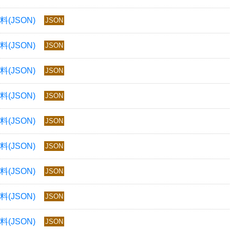
JSON
JSON
JSON
JSON
JSON
JSON
JSON
JSON
JSON