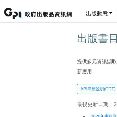
跳至主要內容區塊
:::
出版動態
:::
出版書
提供多元資訊擷取
新應用
最後更新日期：202