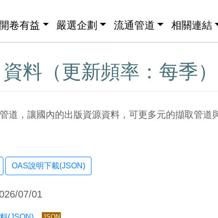
開卷有益
嚴選企劃
流通管道
相關連結
目資料（更新頻率：每季）
管道，讓國內的出版資源資料，可更多元的擷取管道
OAS說明下載(JSON)
6/07/01
JSON