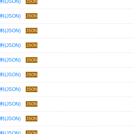
JSON
JSON
JSON
JSON
JSON
JSON
JSON
JSON
JSON
JSON