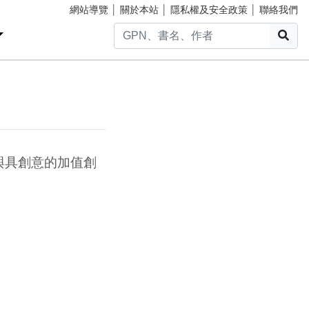
網站導覽
│
關於本站
│
隱私權及安全政策
│
聯絡我們
搜
與具創意的加值創