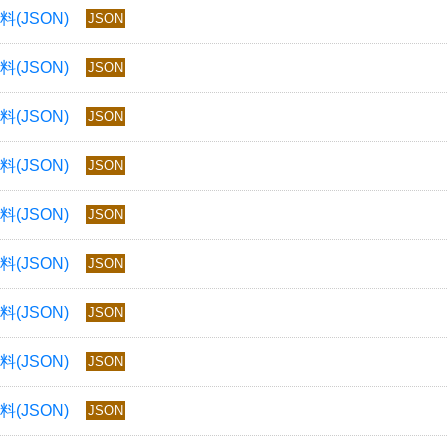
JSON
JSON
JSON
JSON
JSON
JSON
JSON
JSON
JSON