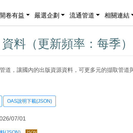
開卷有益
嚴選企劃
流通管道
相關連結
目資料（更新頻率：每季）
管道，讓國內的出版資源資料，可更多元的擷取管道
OAS說明下載(JSON)
6/07/01
JSON