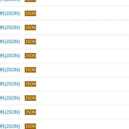
JSON
JSON
JSON
JSON
JSON
JSON
JSON
JSON
JSON