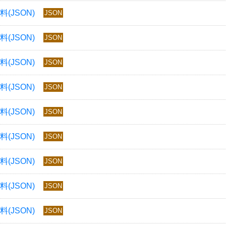
JSON
JSON
JSON
JSON
JSON
JSON
JSON
JSON
JSON