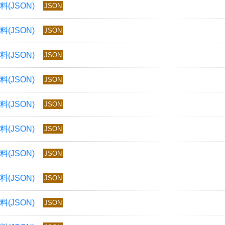
JSON
JSON
JSON
JSON
JSON
JSON
JSON
JSON
JSON