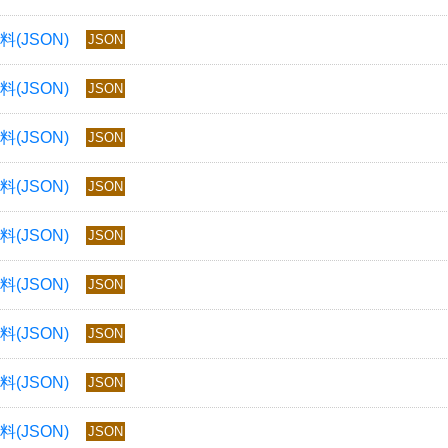
JSON
JSON
JSON
JSON
JSON
JSON
JSON
JSON
JSON