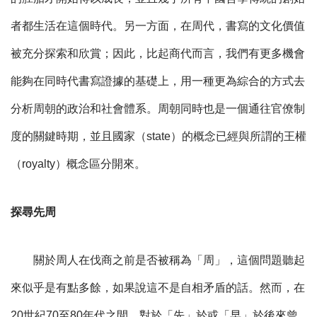
者都生活在這個時代。另一方面，在周代，書寫的文化價值
被充分探索和欣賞；因此，比起商代而言，我們有更多機會
能夠在同時代書寫證據的基礎上，用一種更為綜合的方式去
分析周朝的政治和社會體系。周朝同時也是一個通往官僚制
度的關鍵時期，並且國家（
state
）的概念已經與所謂的王權
（
royalty
）概念區分開來。
探尋先周
關於周人在伐商之前是否被稱為「周」，這個問題聽起
來似乎是有點多餘，如果說這不是自相矛盾的話。然而，在
20
世紀
70
至
80
年代之間，對於「先」於或「早」於後來曾