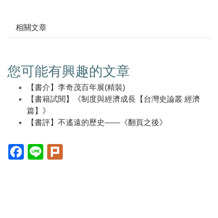
相關文章
您可能有興趣的文章
【書介】李奇茂百年展(精裝)
【書籍試閱】《制度與經濟成長【台灣史論叢 經濟
篇】》
【書評】不遙遠的歷史——《翻頁之後》
Facebook(另
Line(另
Plurk(另
開
開
開
新
新
新
視
視
視
窗)
窗)
窗)