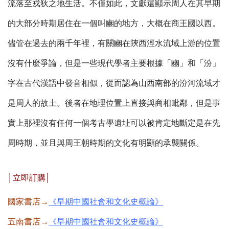
流落至戎狄之地生活。不僅如此，文獻還顯示周人在其早期
的大部分時期居住在一個叫豳的地方，大概在商王國以西。
儘管在過去的兩千年裡，有關豳在陝西涇水流域上游的位置
沒有什麼爭論，但是一些現代學者主要根據「豳」和「汾」
字在古代漢語中發音相似，從而認為山西南部的汾河流域才
是周人的故土。後者在地理位置上直接與商相毗鄰，但是事
實上那裡沒有任何一個考古學遺址可以被肯定地斷定是在先
周時期，並且與周王朝時期的文化有明顯的承襲關係。
│立即訂購│
國家書店→
《早期中國社會和文化史概論》
五南書店→
《早期中國社會和文化史概論》