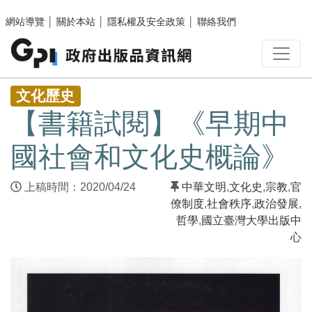
跳至主要內容區塊
網站導覽
│
關於本站
│
隱私權及安全政策
│
聯絡我們
:::
文化歷史
【書籍試閱】《早期中
國社會和文化史概論》
上稿時間：2020/04/24
中華文明
,
文化史
,
宗教
,
官
僚制度
,
社會秩序
,
政治發展
,
哲學
,
國立臺灣大學出版中
心