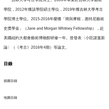
學院，
2012
年獲該學院碩士學位，
2019
年獲吉林大學考古
學院博士學位。
2015-2016
年榮獲「簡與摩根．惠特尼藝術
史獎學金」（
Jane and Morgan Whitney Fellowship
），赴
美國紐約大都會藝術博物館研修一年。曾發表〈小臣謎簋新
論〉（《考古》
2016
年
4
期）等論文。
目錄
插圖目錄
地圖目錄