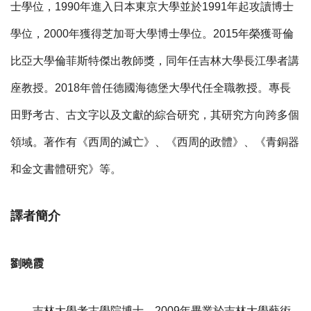
士學位，
1990
年進入日本東京大學並於
1991
年起攻讀博士
學位，
2000
年獲得芝加哥大學博士學位。
2015
年榮獲哥倫
比亞大學倫菲斯特傑出教師獎，同年任吉林大學長江學者講
座教授。
2018
年曾任德國海德堡大學代任全職教授。專長
田野考古、古文字以及文獻的綜合研究，其研究方向跨多個
領域。著作有《西周的滅亡》、《西周的政體》、《青銅器
和金文書體研究》等。
譯者簡介
劉曉霞
吉林大學考古學院博士。
2009
年畢業於吉林大學藝術