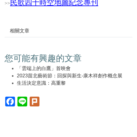
民歌四十時空地圖紀念專刊
>
>
相關文章
您可能有興趣的文章
「雲端上的白鷹」首映會
2023苗北藝術節：回探與新生-康木祥創作概念展
生活決定意識：高重黎
Facebook(另
Line(另
Plurk(另
開
開
開
新
新
新
視
視
視
窗)
窗)
窗)