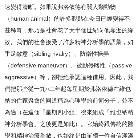
速變得清晰。如果說弗洛依德有關人類動物
（
human animal
）的許多觀點在今日已經變得不
甚稀奇，那乃是社會花了大半個世紀向他靠近的緣
故。我們的社會接受了許多精神分析學的語彙，如
手足敵意（
sibling rivalry
）、防衛性操弄
（
defensive maneuver
）、被動侵略性（
passive
aggressive
）等，卻拒絕承認這種借用。因此，我
們把那些從一九
○
二年起每星期於弗洛依德在維也
納的住家聚會的同道稱為心理學的前衛分子，並不
為過（在這個「星期四小組」後來組成「維也納精
神分析學會」之後更是如此）。它始終跟傳統的醫
學和精神治療為敵，也始終是由單獨一位自信滿滿