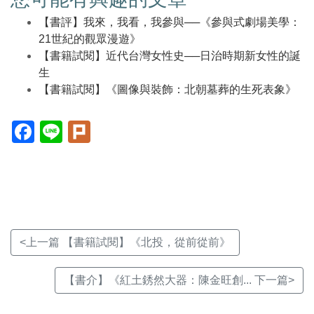
【書評】我來，我看，我參與──《參與式劇場美學：
21世紀的觀眾漫遊》
【書籍試閱】近代台灣女性史──日治時期新女性的誕
生
【書籍試閱】《圖像與裝飾：北朝墓葬的生死表象》
Facebook(另
Line(另
Plurk(另
開
開
開
新
新
新
視
視
視
窗)
窗)
窗)
<上一篇 【書籍試閱】《北投，從前從前》
【書介】《紅土銹然大器：陳金旺創... 下一篇>