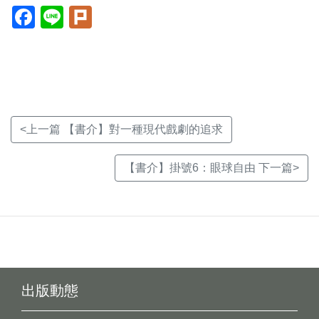
Facebook(另
Line(另
Plurk(另
開
開
開
新
新
新
視
視
視
窗)
窗)
窗)
<上一篇 【書介】對一種現代戲劇的追求
【書介】掛號6：眼球自由 下一篇>
出版動態