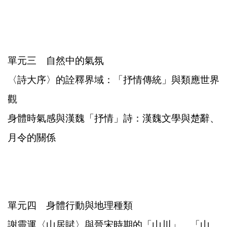
單元三 自然中的氣氛
〈詩大序〉的詮釋界域：「抒情傳統」與類應世界
觀
身體時氣感與漢魏「抒情」詩：漢魏文學與楚辭、
月令的關係
單元四 身體行動與地理種類
謝靈運〈山居賦〉與晉宋時期的「山川」、「山