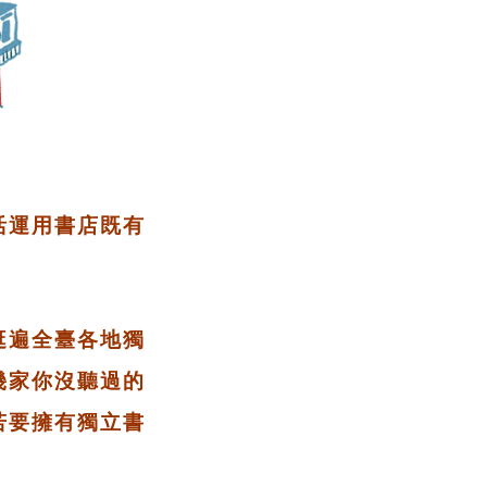
活運用書店既有
逛遍全臺各地獨
幾家你沒聽過的
若要擁有獨立書