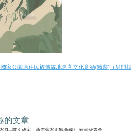
國家公園原住民族傳統地名與文化意涵(精裝)（另開
趣的文章
案件─陳文成案、蔣海溶案史料彙編》 新書發表會