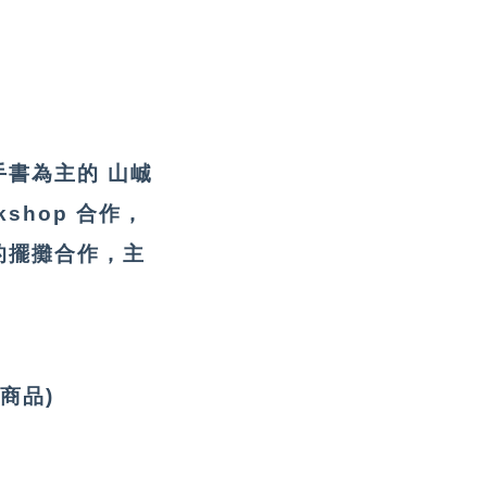
書為主的 山峸
kshop 合作，
的擺攤合作，主
。
商品)