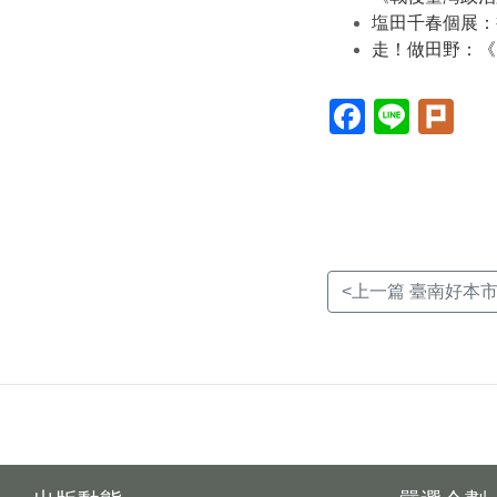
塩田千春個展：
走！做田野：《
Facebook(另
Line(另
Plur
開
開
開
新
新
新
視
視
視
窗)
窗)
窗)
<上一篇 臺南好本市