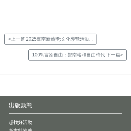
視
視
視
窗)
窗)
窗)
<上一篇 2025臺南新藝獎:文化導覽活動...
100%言論自由：鄭南榕和自由時代 下一篇>
出版動態
想找好活動
新書特推薦