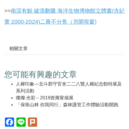
>>
南溟有鯤 破浪翻騰 海洋生物博物館立體書(含紀
實 2000-2024)二冊不分售（另開視窗)
相關文章
您可能有興趣的文章
人權印象—北斗郡守官舍二二八暨人權紀念館特展及
系列活動
燦燦‧光彩－2019曾雍甯個展
「保衛山林 你我同行」森林護管工作體驗活動開跑
Facebook(另
Line(另
Plurk(另
開
開
開
新
新
新