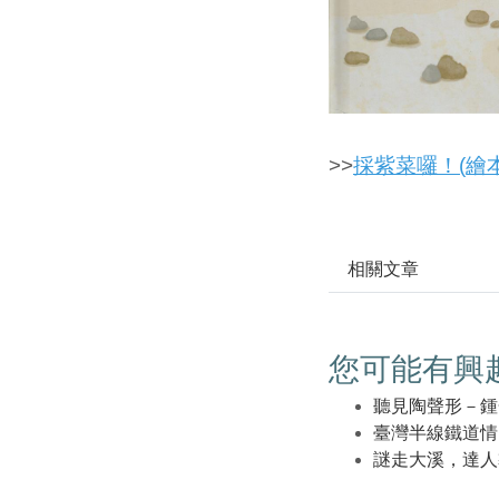
>>
採紫菜囉！(繪
相關文章
您可能有興
聽見陶聲形－鍾
臺灣半線鐵道情 
謎走大溪，達人