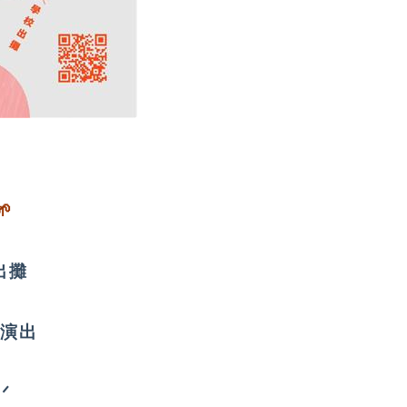

出攤
外演出
ᐟ