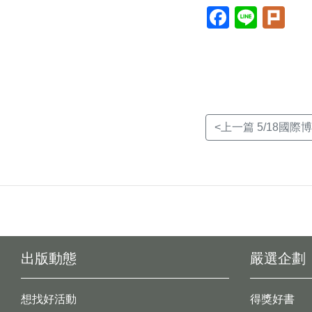
Facebook(另
Line(另
Plur
開
開
開
新
新
新
視
視
視
窗)
窗)
窗)
<上一篇 5/18國
出版動態
嚴選企劃
想找好活動
得獎好書