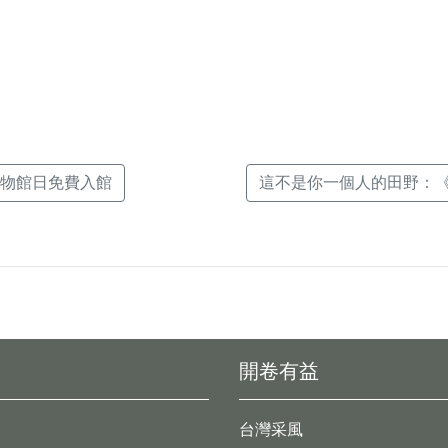
k(另
際博物館日免費入館
這不是你一個人的田野：《田
開卷有益
台灣采風