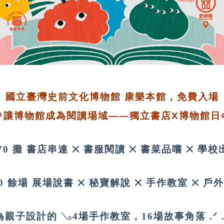
國立臺灣史前文化博物館 康樂本館，免費入場
🌱讓博物館成為閱讀場域——獨立書店X博物館日
 70 攤 書店串連 ྾ 書服閱讀 ྾ 書菜品嚐 ྾ 學校
30 餘場 展場說書 ྾ 秘寶解說 ྾ 手作教室 ྾ 戶
為親子設計的 𓂅4場手作教室，16場故事角落 .ᐟ .