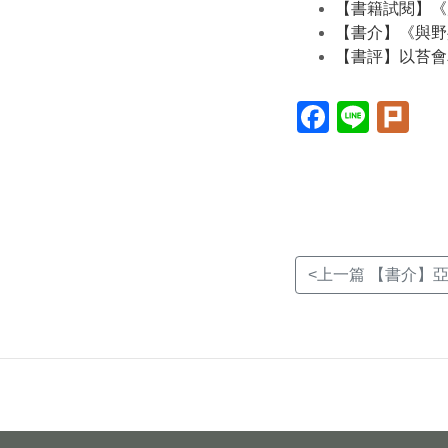
【書籍試閱】《
【書介】《與野
【書評】以苔會
Facebook(另
Line(另
Plur
開
開
開
新
新
新
視
視
視
窗)
窗)
窗)
<上一篇 【書介】亞洲