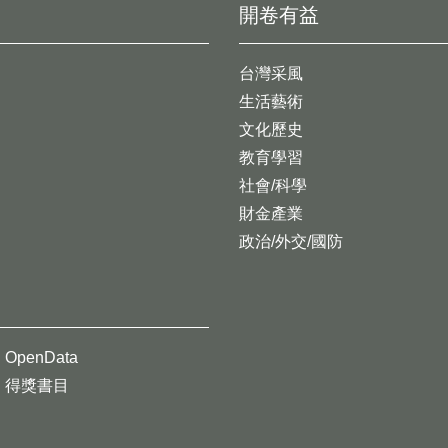
開卷有益
台灣采風
生活藝術
文化歷史
教育學習
社會/科學
財金產業
政治/外交/國防
OpenData
得獎書目