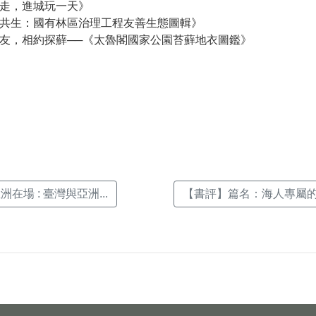
走，進城玩一天》
共生：國有林區治理工程友善生態圖輯》
友，相約探蘚──《太魯閣國家公園苔蘚地衣圖鑑》
k(另
在場 : 臺灣與亞洲...
【書評】篇名：海人專屬的南