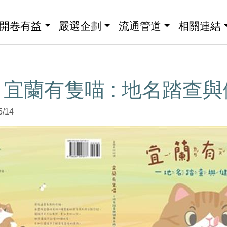
開卷有益
嚴選企劃
流通管道
相關連結
宜蘭有隻喵 : 地名踏查
5/14