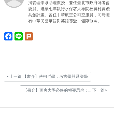
播管理學系助理教授，兼任臺北市政府研考會
委員。連續七年執行水保署大專院校農村實踐
共創計畫。曾任中華航空公司空服員，同時擁
有中華民國華語與英語導遊、領隊執照。
Facebook(另
Line(另
Plurk(另
開
開
開
新
新
新
視
視
視
窗)
窗)
窗)
<上一篇 【書介】傅柯哲學：考古學與系譜學
【書介】頂尖大學必修的領導思辨：... 下一篇>