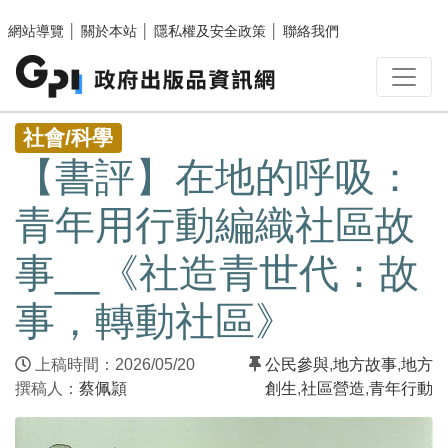
跳至主要內容區塊
網站導覽
│
關於本站
│
隱私權及安全政策
│
聯絡我們
:::
社會/科學
【書評】在地的呼吸：
青年用行動編織社區故
事__《社造青世代：故
事，轉動社區》
上稿時間：2026/05/20
公民參與
,
地方故事
,
地方
撰稿人：
蔡佩頴
創生
,
社區營造
,
青年行動