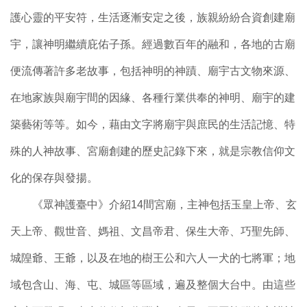
護心靈的平安符，生活逐漸安定之後，族親紛紛合資創建廟
宇，讓神明繼續庇佑子孫。經過數百年的融和，各地的古廟
便流傳著許多老故事，包括神明的神蹟、廟宇古文物來源、
在地家族與廟宇間的因緣、各種行業供奉的神明、廟宇的建
築藝術等等。如今，藉由文字將廟宇與庶民的生活記憶、特
殊的人神故事、宮廟創建的歷史記錄下來，就是宗教信仰文
化的保存與發揚。
《眾神護臺中》介紹14間宮廟，主神包括玉皇上帝、玄
天上帝、觀世音、媽祖、文昌帝君、保生大帝、巧聖先師、
城隍爺、王爺，以及在地的樹王公和六人一犬的七將軍；地
域包含山、海、屯、城區等區域，遍及整個大台中。由這些