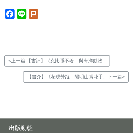
Facebook(另
Line(另
Plurk(另
開
開
開
新
新
新
視
視
視
窗)
窗)
窗)
<上一篇 【書評】《克比睡不著－與海洋動物...
【書介】《花現芳蹤－陽明山賞花手... 下一篇>
出版動態