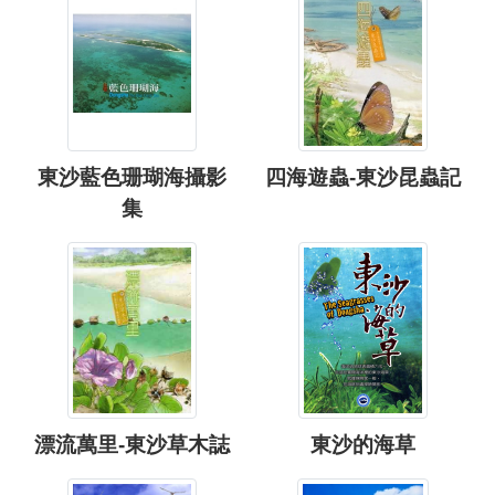
東沙藍色珊瑚海攝影
四海遊蟲-東沙昆蟲記
集
漂流萬里-東沙草木誌
東沙的海草