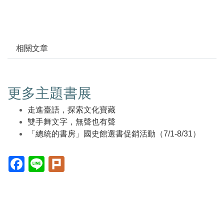
相關文章
更多主題書展
走進臺語，探索文化寶藏
雙手舞文字，無聲也有聲
「總統的書房」國史館選書促銷活動（7/1-8/31）
Facebook(另
Line(另
Plurk(另
開
開
開
新
新
新
視
視
視
窗)
窗)
窗)