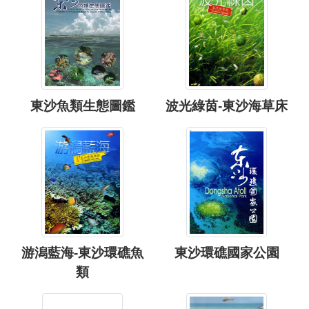
東沙魚類生態圖鑑
波光綠茵-東沙海草床
游潟藍海-東沙環礁魚
東沙環礁國家公園
類