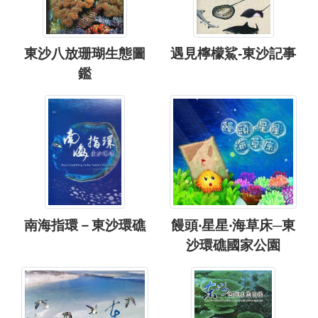
東沙八放珊瑚生態圖
遇見檸檬鯊-東沙記事
鑑
南海指環－東沙環礁
饅頭‧星星‧海草床─東
沙環礁國家公園