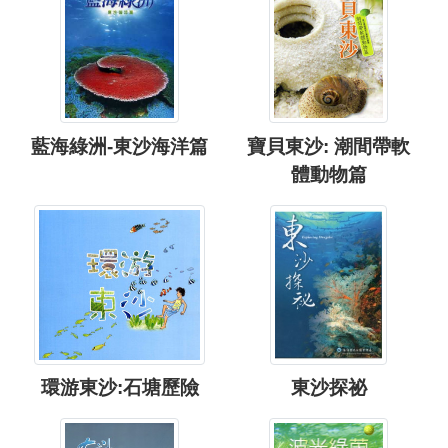
藍海綠洲-東沙海洋篇
寶貝東沙: 潮間帶軟
體動物篇
環游東沙:石塘歷險
東沙探祕