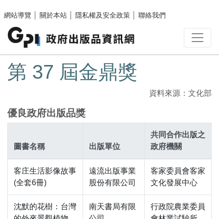
跳至主要內容區塊
網站導覽
│
關於本站
│
隱私權及安全政策
│
聯絡我們
:::
第 37 屆金鼎獎
資料來源：文化部
優良政府出版品獎
共同合作出版之
圖書名稱
出版單位
政府機關
客庄生活影像故事
遠流出版事業
客家委員會客家
(全套6冊)
股份有限公司
文化發展中心
沈默的花樹：台灣
南天書局有限
行政院農業委員
的外來景觀植物
公司
會林業試驗所