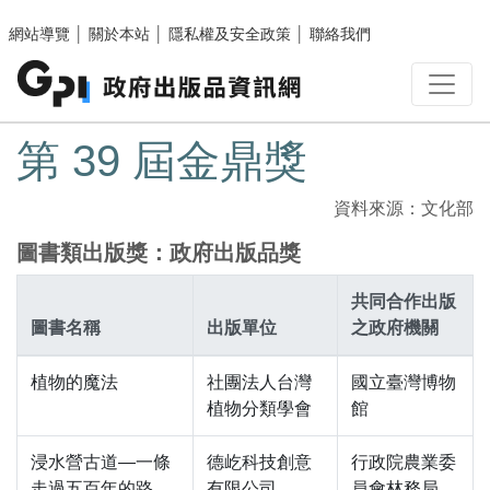
跳至主要內容區塊
網站導覽
│
關於本站
│
隱私權及安全政策
│
聯絡我們
:::
第 39 屆金鼎獎
資料來源：文化部
圖書類出版獎：政府出版品獎
共同合作出版
圖書名稱
出版單位
之政府機關
植物的魔法
社團法人台灣
國立臺灣博物
植物分類學會
館
浸水營古道—一條
德屹科技創意
行政院農業委
走過五百年的路
有限公司
員會林務局