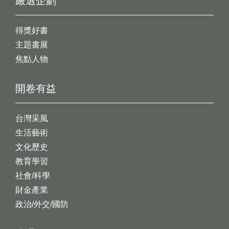
嚴選企劃
得獎好書
主題書展
焦點人物
開卷有益
台灣采風
生活藝術
文化歷史
教育學習
社會/科學
財金產業
政治/外交/國防