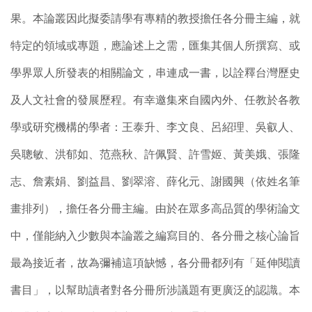
果。本論叢因此擬委請學有專精的教授擔任各分冊主編，就
特定的領域或專題，應論述上之需，匯集其個人所撰寫、或
學界眾人所發表的相關論文，串連成一書，以詮釋台灣歷史
及人文社會的發展歷程。有幸邀集來自國內外、任教於各教
學或研究機構的學者：王泰升、李文良、呂紹理、吳叡人、
吳聰敏、洪郁如、范燕秋、許佩賢、許雪姬、黃美娥、張隆
志、詹素娟、劉益昌、劉翠溶、薛化元、謝國興（依姓名筆
畫排列），擔任各分冊主編。由於在眾多高品質的學術論文
中，僅能納入少數與本論叢之編寫目的、各分冊之核心論旨
最為接近者，故為彌補這項缺憾，各分冊都列有「延伸閱讀
書目」，以幫助讀者對各分冊所涉議題有更廣泛的認識。本