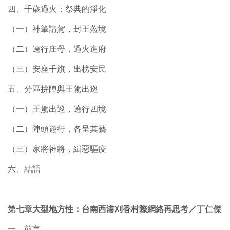
四、千歲過火：祭典的淨化
（一）神筆請駕，封王蒞境
（二）遶行庄母，過火進府
（三）安座千旗，出榜安民
五、分區拚陣與王駕出巡
（一）王駕出巡，遶行四境
（二）陣頭遊行，各呈其藝
（三）家將神將，緝惡驅疫
六、結語
第七章大型地方性：台南西港刈香村際網絡再思考／丁仁傑
一、前言