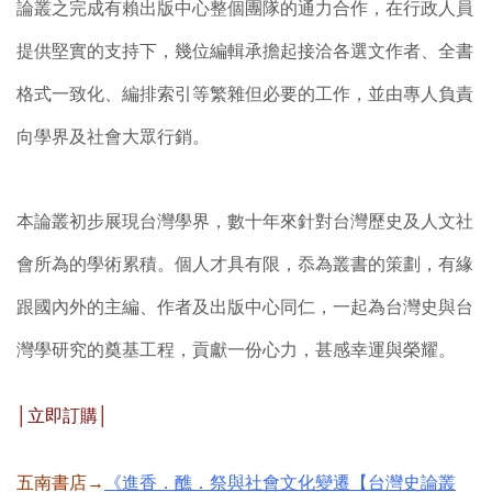
論叢之完成有賴出版中心整個團隊的通力合作，在行政人員
提供堅實的支持下，幾位編輯承擔起接洽各選文作者、全書
格式一致化、編排索引等繁雜但必要的工作，並由專人負責
向學界及社會大眾行銷。
本論叢初步展現台灣學界，數十年來針對台灣歷史及人文社
會所為的學術累積。個人才具有限，忝為叢書的策劃，有緣
跟國內外的主編、作者及出版中心同仁，一起為台灣史與台
灣學研究的奠基工程，貢獻一份心力，甚感幸運與榮耀。
│立即訂購│
五南書店→
《進香．醮．祭與社會文化變遷【台灣史論叢