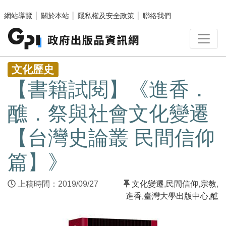
跳至主要內容區塊
網站導覽
│
關於本站
│
隱私權及安全政策
│
聯絡我們
:::
文化歷史
【書籍試閱】《進香．
醮．祭與社會文化變遷
【台灣史論叢 民間信仰
篇】》
上稿時間：2019/09/27
文化變遷
,
民間信仰
,
宗教
,
進香
,
臺灣大學出版中心
,
醮