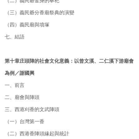
（二）義民爺金身的奉祀
（三）義民爺分香廟祭典的演變
（四）義民廟與墳塚
七、結語
第十章庄頭陣的社會文化意義：以曾文溪、二仁溪下游廟會
為例／謝國興
一、前言
二、廟會與陣頭
三、西港刈香的文武陣頭
（一）台灣第一香
（二）西港香陣頭緣起與統計