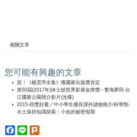
相關文章
您可能有興趣的文章
賀！《楊雲萍全集》獲國家出版獎肯定
第50屆(2017年)休士頓世界影展金牌獎-- 繁海夢田-台
江國家公園簡介影片(光碟)
2015-得獎好書／中小學生優良課外讀物推介/科學類-
水土保持知識探索：小魚的祕密假期
Facebook(另
Line(另
Plurk(另
開
開
開