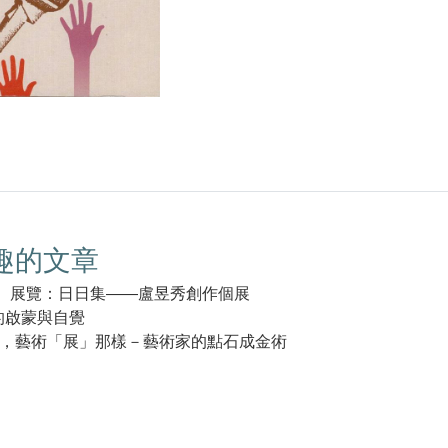
趣的文章
區】展覽：日日集——盧昱秀創作個展
的啟蒙與自覺
，藝術「展」那樣－藝術家的點石成金術
k(另