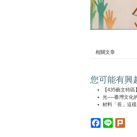
相關文章
您可能有興
【435藝文特
光──臺灣文化
材料「長」這樣
Facebook(另
Line(另
Plur
開
開
開
新
新
新
視
視
視