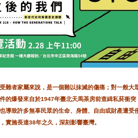
受難者家屬來說，是一個難以抹滅的傷痛；對一般大
件的爆發來自於1947年臺北天馬茶房前查緝私菸衝
也導致許多無辜民眾的生命、身體、自由或財產遭受侵
，實施長達38年之久，深刻影響臺灣。