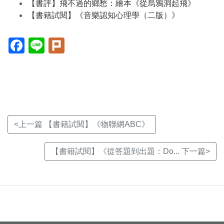
【書評】飛不過的鄉愁：繪本《從烏鴉洞起飛》
【書籍試閱】《音樂認知心理學（二版）》
Facebook(另
Line(另
Plurk(另
開
開
開
新
新
新
視
視
視
窗)
窗)
窗)
<上一篇 【書籍試閱】《物聯網ABC》
【書籍試閱】《從答題到出題：Do... 下一篇>