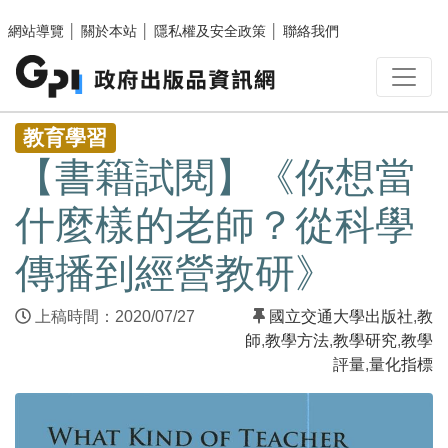
跳至主要內容區塊
網站導覽
│
關於本站
│
隱私權及安全政策
│
聯絡我們
:::
教育學習
【書籍試閱】《你想當
什麼樣的老師？從科學
傳播到經營教研》
上稿時間：2020/07/27
國立交通大學出版社
,
教
師
,
教學方法
,
教學研究
,
教學
評量
,
量化指標