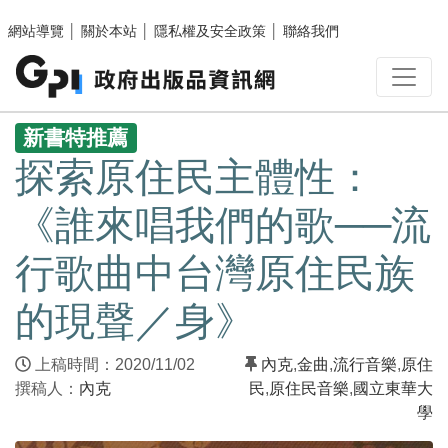
跳至主要內容區塊
網站導覽
│
關於本站
│
隱私權及安全政策
│
聯絡我們
:::
新書特推薦
探索原住民主體性：
《誰來唱我們的歌──流
行歌曲中台灣原住民族
的現聲／身》
上稿時間：2020/11/02
內克
,
金曲
,
流行音樂
,
原住
撰稿人：
內克
民
,
原住民音樂
,
國立東華大
學