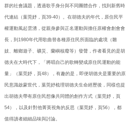
群的社會議題，透過歌手身分與不同團體合作，找到新舊時
代連結（葉莞妤，頁39-40）。在胡德夫的年代，原住民平
權運動風起雲湧，從親身參與正名運動與擔任原權會創會會
長，到1980年代用歌曲替各種原住民所面臨的處境（雛
妓、離鄉遊子、礦災、蘭嶼核廢等）發聲，作者看見的是胡
德夫在大時代下，「將唱自己的歌轉變成原住民運動的能
量」（葉莞妤，頁48），有趣的是，即便胡德夫是重要的原
民意識啟蒙世代，葉莞妤梳理胡德夫生命經歷後，同樣也提
出胡德夫帶有原住民想像共同體的創作方式（葉莞妤，頁
54），以及針對他菁英視角的反思（葉莞妤，頁56），都
值得讀者細細品味與討論。