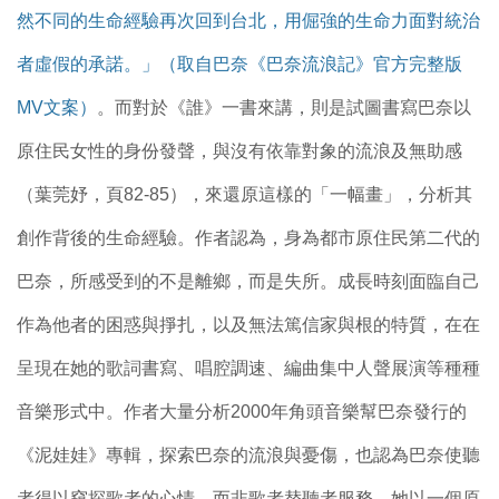
然不同的生命經驗再次回到台北，用倔強的生命力面對統治
者虛假的承諾。」（取自巴奈《巴奈流浪記》官方完整版
MV文案）
。而對於《誰》一書來講，則是試圖書寫巴奈以
原住民女性的身份發聲，與沒有依靠對象的流浪及無助感
（葉莞妤，頁82-85），來還原這樣的「一幅畫」，分析其
創作背後的生命經驗。作者認為，身為都市原住民第二代的
巴奈，所感受到的不是離鄉，而是失所。成長時刻面臨自己
作為他者的困惑與掙扎，以及無法篤信家與根的特質，在在
呈現在她的歌詞書寫、唱腔調速、編曲集中人聲展演等種種
音樂形式中。作者大量分析2000年角頭音樂幫巴奈發行的
《泥娃娃》專輯，探索巴奈的流浪與憂傷，也認為巴奈使聽
者得以窺探歌者的心情，而非歌者替聽者服務，她以一個原