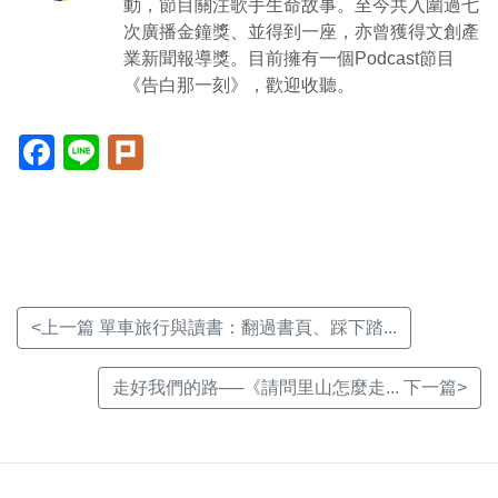
動，節目關注歌手生命故事。至今共入圍過七
次廣播金鐘獎、並得到一座，亦曾獲得文創產
業新聞報導獎。目前擁有一個Podcast節目
《告白那一刻》，歡迎收聽。
Facebook(另
Line(另
Plurk(另
開
開
開
新
新
新
視
視
視
窗)
窗)
窗)
<上一篇 單車旅行與讀書：翻過書頁、踩下踏...
走好我們的路──《請問里山怎麼走... 下一篇>