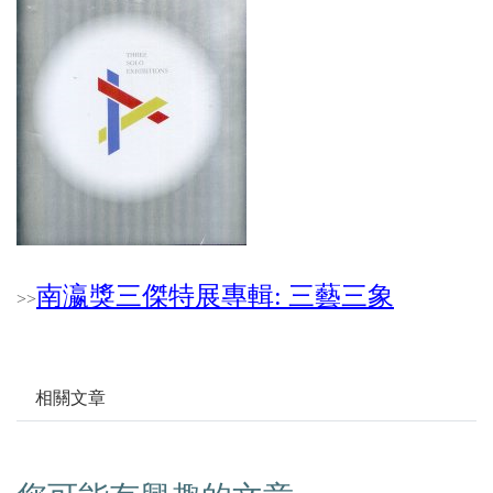
南瀛獎三傑特展專輯: 三藝三象
>
>
相關文章