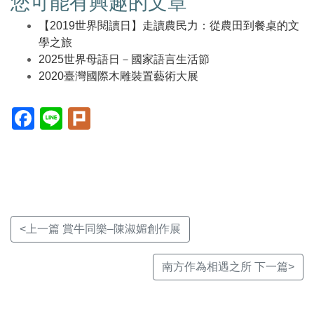
您可能有興趣的文章
【2019世界閱讀日】走讀農民力：從農田到餐桌的文
學之旅
2025世界母語日－國家語言生活節
2020臺灣國際木雕裝置藝術大展
Facebook(另
Line(另
Plurk(另
開
開
開
新
新
新
視
視
視
窗)
窗)
窗)
<上一篇 賞牛同樂–陳淑媚創作展
南方作為相遇之所 下一篇>