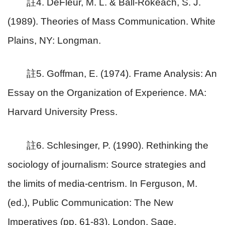
註
4. DeFleur, M. L. & Ball-Rokeach, S. J.
(1989). Theories of Mass Communication. White
Plains, NY: Longman.
註
5. Goffman, E. (1974). Frame Analysis: An
Essay on the Organization of Experience. MA:
Harvard University Press.
註
6. Schlesinger, P. (1990). Rethinking the
sociology of journalism: Source strategies and
the limits of media-centrism. In Ferguson, M.
(ed.), Public Communication: The New
Imperatives (pp. 61-83). London, Sage.