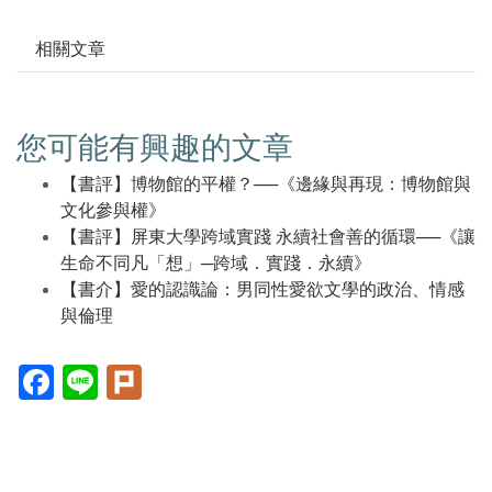
相關文章
您可能有興趣的文章
【書評】博物館的平權？──《邊緣與再現：博物館與
文化參與權》
【書評】屏東大學跨域實踐 永續社會善的循環──《讓
生命不同凡「想」─跨域．實踐．永續》
【書介】愛的認識論：男同性愛欲文學的政治、情感
與倫理
Facebook(另
Line(另
Plurk(另
開
開
開
新
新
新
視
視
視
窗)
窗)
窗)