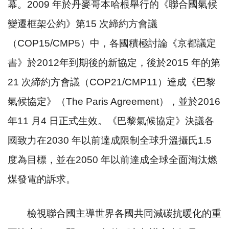
幕。
2009
年於丹麥哥本哈根舉行的《聯合國氣候
變遷框架公約》第
15
次締約方會議
（
COP15/CMP5
）中，各國積極討論《京都議定
書》於
2012
年到期後的新協定，後於
2015
年的第
21
次締約方會議（
COP21/CMP11
）達成《巴黎
氣候協定》（
The Paris Agreement
），並於
2016
年
11
月
4
日正式生效。《巴黎氣候協定》決議各
國致力在
2030
年以前達成限制全球升溫攝氏
1.5
度為目標，並在
2050
年以前達成全球全面淘汰燃
煤發電的訴求。
檢視聯合國主導世界各國共同減碳抗暖化的重