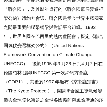
遷議題時，不能忽略影響議題走向最深的國際組織
「聯合國」，及其歷年舉行的《聯合國氣候變遷框
架公約》締約方會議。聯合國是當今世界主權國家
之間最重要的聯繫橋梁與對話平台組織。
1992
年，世界各國在巴西里約熱內盧開會，擬定《聯合
國氣候變遷框架公約》（
United Nations
Framework Convention on Climate Change,
UNFCCC
），後於
1995
年
3
月
28
日到
4
月
7
日在
德國柏林召開
UNFCCC
第一次締約方會議
（
COP1
），其後於
1997
年頒布《京都議定書》
（
The Kyoto Protocol
），揭開聯合國主導氣候變
遷與全球暖化議題之全球各國協商與風險溝通的序