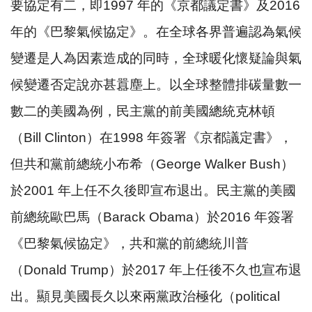
要協定有二，即
1997
年的《京都議定書》及
2016
年的《巴黎氣候協定》。在全球各界普遍認為氣候
變遷是人為因素造成的同時，全球暖化懷疑論與氣
候變遷否定說亦甚囂塵上。以全球整體排碳量數一
數二的美國為例，民主黨的前美國總統克林頓
（
Bill Clinton
）在
1998
年簽署《京都議定書》，
但共和黨前總統小布希（
George Walker Bush
）
於
2001
年上任不久後即宣布退出。民主黨的美國
前總統歐巴馬（
Barack Obama
）於
2016
年簽署
《巴黎氣候協定》，共和黨的前總統川普
（
Donald Trump
）於
2017
年上任後不久也宣布退
出。顯見美國長久以來兩黨政治極化（
political