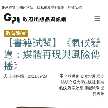
跳至主要內容區塊
網站導覽
│
關於本站
│
隱私權及安全政策
│
聯絡我們
:::
教育學習
【書籍試閱】《氣候變
遷：媒體再現與風險傳
播》
上稿時間：2021/09/28
全球暖化
,
氣候變遷
,
國立
陽明交通大學出版社
,
極端
氣候
,
溫室效應
,
節能減碳
,
聖
嬰現象