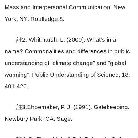
Mass,and Interpersonal Communication. New
York, NY: Routledge.8.
註
2. Whitmarsh, L. (2009). What’s in a
name? Commonalities and differences in public
understanding of “climate change” and “global
warming”. Public Understanding of Science, 18,
401-420.
註
3.Shoemaker, P. J. (1991). Gatekeeping.
Newbury Park, CA: Sage.