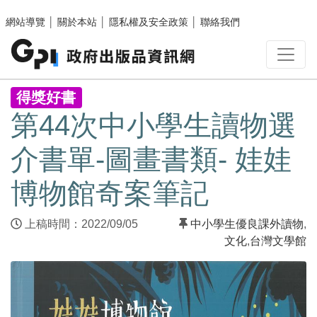
跳至主要內容區塊
網站導覽
│
關於本站
│
隱私權及安全政策
│
聯絡我們
:::
得獎好書
第44次中小學生讀物選
介書單-圖畫書類- 娃娃
博物館奇案筆記
上稿時間：2022/09/05
中小學生優良課外讀物
,
文化
,
台灣文學館