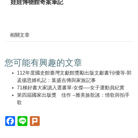
娃娃博物館奇案筆記
相關文章
您可能有興趣的文章
112年度國史館臺灣文獻館獎勵出版文獻書刊/優等-郭
孟揚思婿札記：葉盛吉傳與家族記事
71梯好書大家讀入選書單-女傑──女子運動員紀實
第四屆國家出版獎 佳作 --雅美族歌謠：情歌與拍手
歌
Facebook(另
Line(另
Plurk(另
開
開
開
新
新
新
視
視
視